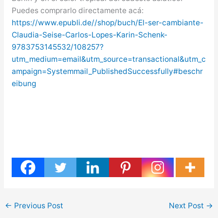
Puedes comprarlo directamente acá:
https://www.epubli.de//shop/buch/El-ser-cambiante-
Claudia-Seise-Carlos-Lopes-Karin-Schenk-
9783753145532/108257?
utm_medium=email&utm_source=transactional&utm_c
ampaign=Systemmail_PublishedSuccessfully#beschr
eibung
←
Previous Post
Next Post
→