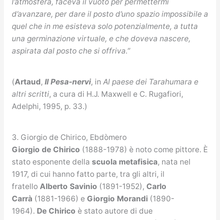
l’atmosfera, faceva il vuoto per permettermi
d’avanzare, per dare il posto d’uno spazio impossibile a
quel che in me esisteva solo potenzialmente, a tutta
una germinazione virtuale, e che doveva nascere,
aspirata dal posto che si offriva.”
(
Artaud
,
Il Pesa-nervi
, in
Al paese dei Tarahumara e
altri scritti
, a cura di H.J. Maxwell e C. Rugafiori,
Adelphi, 1995, p. 33.)
3. Giorgio de Chirico, Ebdòmero
Giorgio de Chirico
(1888-1978) è noto come pittore. È
stato esponente della
scuola metafisica
, nata nel
1917, di cui hanno fatto parte, tra gli altri, il
fratello
Alberto Savinio
(1891-1952),
Carlo
Carrà
(1881-1966) e
Giorgio Morandi
(1890-
1964).
De Chirico
è stato autore di due