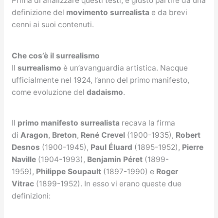
Prima di analizzare questi testi, è giusto partire da una
definizione del
movimento surrealista
e da brevi
cenni ai suoi contenuti.
Che cos’è il surrealismo
Il
surrealismo
è un’avanguardia artistica. Nacque
ufficialmente nel 1924, l’anno del primo manifesto,
come evoluzione del
dadaismo
.
Il
primo manifesto surrealista
recava la firma
di
Aragon
,
Breton
,
René Crevel
(1900-1935),
Robert
Desnos
(1900-1945),
Paul Éluard
(1895-1952),
Pierre
Naville
(1904-1993),
Benjamin Péret
(1899-
1959),
Philippe Soupault
(1897-1990) e
Roger
Vitrac
(1899-1952). In esso vi erano queste due
definizioni: