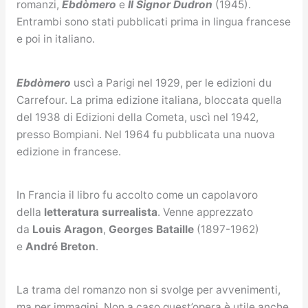
romanzi,
Ebdòmero
e
Il Signor Dudron
(1945).
Entrambi sono stati pubblicati prima in lingua francese
e poi in italiano.
Ebdòmero
uscì a Parigi nel 1929, per le edizioni du
Carrefour. La prima edizione italiana, bloccata quella
del 1938 di Edizioni della Cometa, uscì nel 1942,
presso Bompiani. Nel 1964 fu pubblicata una nuova
edizione in francese.
In Francia il libro fu accolto come un capolavoro
della
letteratura surrealista
. Venne apprezzato
da
Louis Aragon
,
Georges Bataille
(1897-1962)
e
André Breton
.
La trama del romanzo non si svolge per avvenimenti,
ma per immagini. Non a caso quest’opera è utile anche