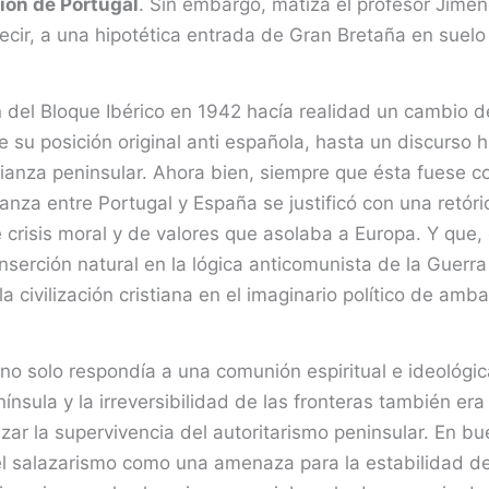
ión de Portugal
. Sin embargo, matiza el profesor Jimé
decir, a una hipotética entrada de Gran Bretaña en suelo
n del Bloque Ibérico en 1942 hacía realidad un cambio 
su posición original anti española, hasta un discurso h
alianza peninsular. Ahora bien, siempre que ésta fuese
lianza entre Portugal y España se justificó con una retór
te crisis moral y de valores que asolaba a Europa. Y que
nserción natural en la lógica anticomunista de la Guerr
 civilización cristiana en el imaginario político de amb
 no solo respondía a una comunión espiritual e ideológi
nínsula y la irreversibilidad de las fronteras también e
izar la supervivencia del autoritarismo peninsular. En b
 el salazarismo como una amenaza para la estabilidad 