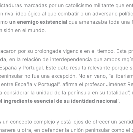
 dictaduras marcadas por un catolicismo militante que e
ival ideológico al que combatir o un adversario político
como
un enemigo existencial
que amenazaba toda una fo
 misión en el mundo.
tacaron por su prolongada vigencia en el tiempo. Esta 
a, en la relación de interdependencia que ambos regím
 España y Portugal. Este dato resulta relevante porque s
 peninsular no fue una excepción. No en vano, “el iberi
es entre España y Portugal”, afirma el profesor Jiménez R
 a considerar la unidad de la península en su totalidad”
l ingrediente esencial de su identidad nacional
“.
 es un concepto complejo y está lejos de ofrecer un sent
manera u otra, en defender la unión peninsular como el