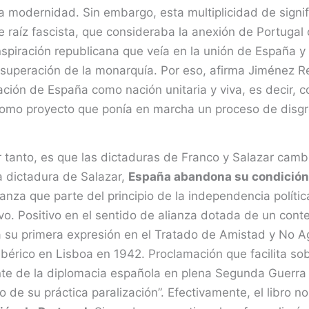
 la modernidad. Sin embargo, esta multiplicidad de sign
de raíz fascista, que consideraba la anexión de Portuga
nspiración republicana que veía en la unión de España y
a superación de la monarquía. Por eso, afirma Jiménez R
mación de España como nación unitaria y viva, es decir,
, como proyecto que ponía en marcha un proceso de disgr
or tanto, es que las dictaduras de Franco y Salazar cambi
a dictadura de Salazar,
España abandona su condición 
ianza que parte del principio de la independencia políti
ivo. Positivo en el sentido de alianza dotada de un conte
a su primera expresión en el Tratado de Amistad y No A
Ibérico en Lisboa en 1942. Proclamación que facilita so
nte de la diplomacia española en plena Segunda Guerra
 de su práctica paralización”. Efectivamente, el libro n