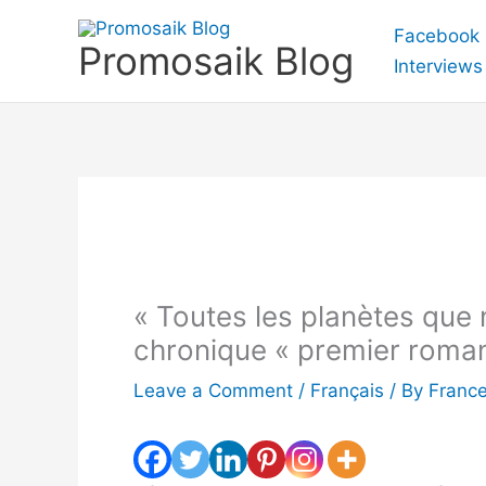
Skip
Facebook
to
Promosaik Blog
Interviews
content
« Toutes les planètes que 
chronique « premier roma
Leave a Comment
/
Français
/ By
Franc