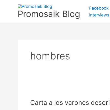
Skip
Facebook
to
Promosaik Blog
Interviews
content
hombres
Carta
a
Carta a los varones desor
los
varones