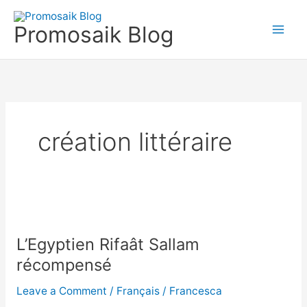
Skip
to
Promosaik Blog
content
création littéraire
L’Egyptien
Rifaât
L’Egyptien Rifaât Sallam
Sallam
récompensé
récompensé
Leave a Comment
/
Français
/
Francesca