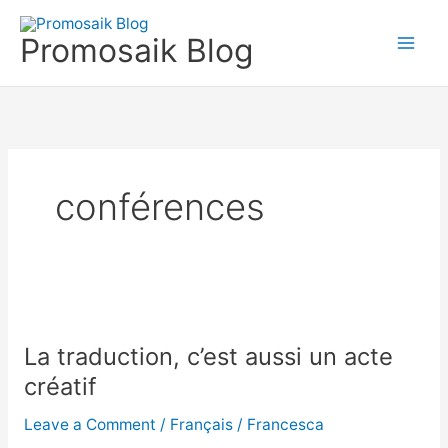
Skip
to
Promosaik Blog
content
conférences
La
traduction,
La traduction, c’est aussi un acte
c’est
aussi
créatif
un
Leave a Comment
/
Français
/
Francesca
acte