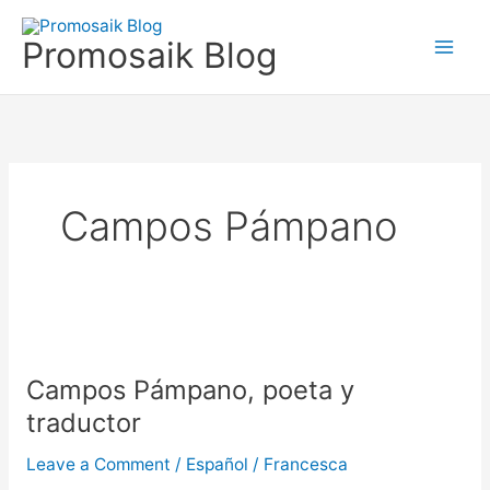
Skip
to
Promosaik Blog
content
Campos Pámpano
Campos
Pámpano,
Campos Pámpano, poeta y
poeta
y
traductor
traductor
Leave a Comment
/
Español
/
Francesca