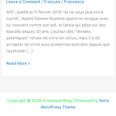
Leave a Comment
/
Français
/
Francesca
condamnant,
Salman
AFP , publié le 11 février 2019 “Je ne veux plus vivre
Rushdie
caché”, répète Salman Rushdie quand on évoque avec
ne
lui, souvent contre son gré, la fatwa qui pèse sur ses
veut
épaules depuis 30 ans. L’auteur des “Versets
plus
sataniques” refuse de vivre en reclus, mais il a dû
vivre
accepter de vivre sous protection policière depuis que
caché
l’ayatollah […]
Read More »
Copyright © 2026 Promosaik Blog | Powered by
Astra
WordPress Theme