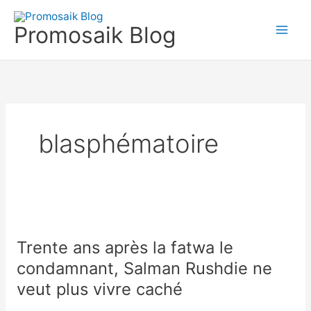
Skip
to
Promosaik Blog
content
blasphématoire
Trente
ans
Trente ans après la fatwa le
après
la
condamnant, Salman Rushdie ne
fatwa
veut plus vivre caché
le