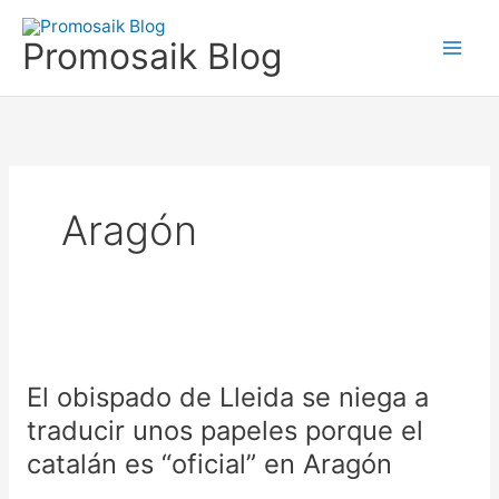
Skip
to
Promosaik Blog
content
Aragón
El
obispado
El obispado de Lleida se niega a
de
Lleida
traducir unos papeles porque el
se
catalán es “oficial” en Aragón
niega