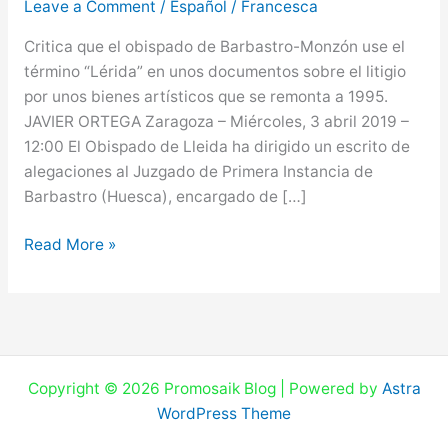
Leave a Comment
/
Español
/
Francesca
a
traducir
Critica que el obispado de Barbastro-Monzón use el
unos
término “Lérida” en unos documentos sobre el litigio
papeles
por unos bienes artísticos que se remonta a 1995.
porque
JAVIER ORTEGA Zaragoza – Miércoles, 3 abril 2019 –
el
12:00 El Obispado de Lleida ha dirigido un escrito de
catalán
alegaciones al Juzgado de Primera Instancia de
es
Barbastro (Huesca), encargado de […]
“oficial”
en
Read More »
Aragón
Copyright © 2026 Promosaik Blog | Powered by
Astra
WordPress Theme