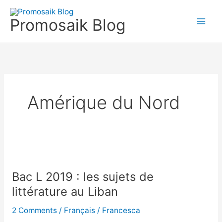
Skip
to
Promosaik Blog
content
Amérique du Nord
Bac
L
Bac L 2019 : les sujets de
2019
:
littérature au Liban
les
2 Comments
/
Français
/
Francesca
sujets