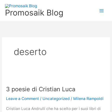
Skip
to
Promosaik Blog
content
deserto
3
poesie
3 poesie di Cristian Luca
di
Cristian
Leave a Comment
/
Uncategorized
/
Milena Rampoldi
Luca
Cristian Luca Andrulli che ha scelto per i suoi libri di